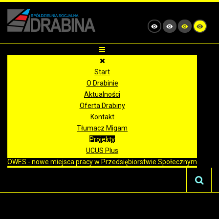
Start
O Drabinie
Aktualności
Oferta Drabiny
Kontakt
Tłumacz Migam
Projekty
UCUS Plus
OWES - nowe miejsca pracy w Przedsiębiorstwie Społecznym