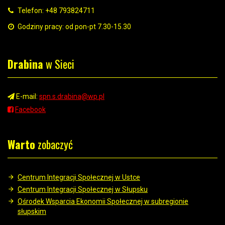
Telefon: +48 793824711
Godziny pracy: od pon-pt 7.30-15.30
Drabina
w Sieci
E-mail:
spn.s.drabina@wp.pl
Facebook
Warto
zobaczyć
Centrum Integracji Społecznej w Ustce
Centrum Integracji Społecznej w Słupsku
Ośrodek Wsparcia Ekonomii Społecznej w subregionie
słupskim