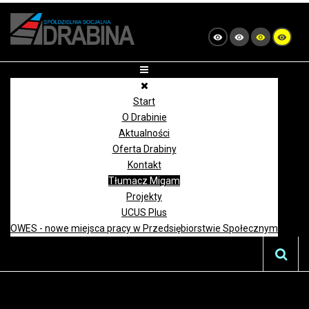
Start
O Drabinie
Aktualności
Oferta Drabiny
Kontakt
Tłumacz Migam
Projekty
UCUS Plus
OWES - nowe miejsca pracy w Przedsiębiorstwie Społecznym