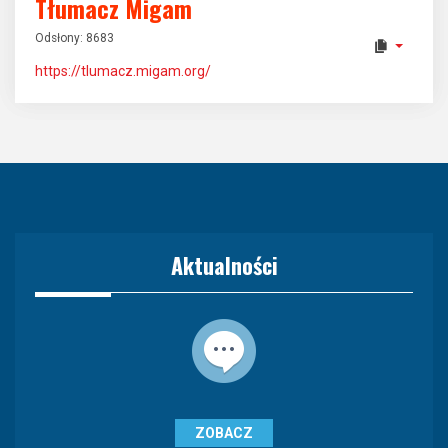
Tłumacz Migam
Odsłony: 8683
https://tlumacz.migam.org/
Aktualności
ZOBACZ